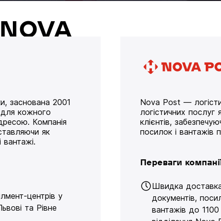
й NOVA
и, заснована 2001
Nova Post — логісти
у для кожного
логістичних послуг я
дресою. Компанія
клієнтів, забезпечу
оставляючи як
посилок і вантажів 
 вантажі.
Переваги компані
Швидка доставк
ілмент-центрів у
документів, поси
Львові та Рівне
вантажів до 1100 