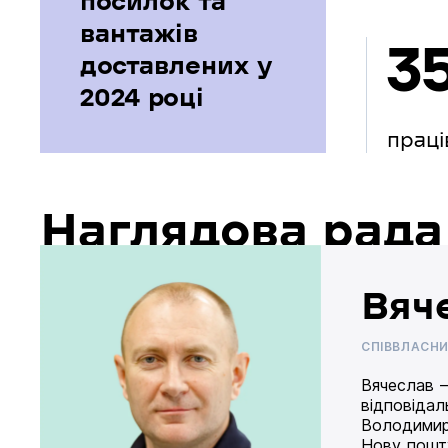
посилок та
вантажів
3
доставлених у
2024 році
праці
Наглядова рада
Вяч
СПІВВЛАСН
Вячеслав –
відповідал
Володимир
Нову пошту