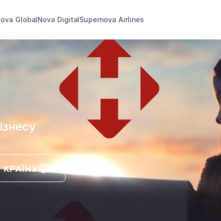
ova Global
Nova Digital
Supernova Airlines
ізнесу
 КРАЇНУ