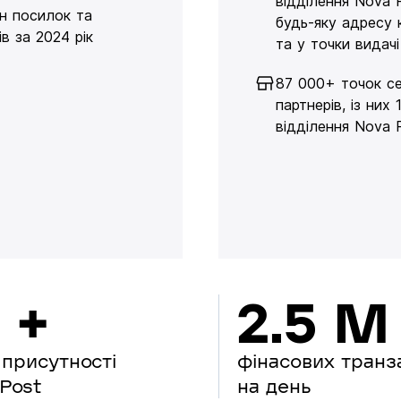
відділення Nova 
н посилок та
будь-яку адресу 
в за 2024 рік
та у точки видачі
87 000+ точок се
партнерів, із них 
відділення Nova 
 +
2.5 M
 присутності
фінасових транз
Post
на день