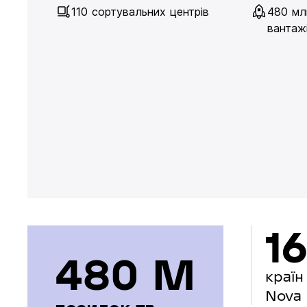
110 сортувальних центрів
480 мл
вантажі
16
480 М
країн
Nova 