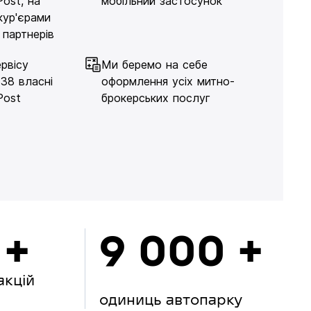
Post, на
мобільний застосунок
кур'єрами
 партнерів
рвісу
Ми беремо на себе
138 власні
оформлення усіх митно-
Post
брокерських послуг
 +
9 000 +
акцій
одиниць автопарку