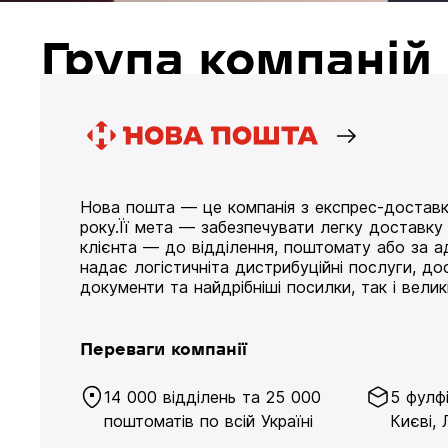
Група компані
Нова пошта — це компанія з експрес-доставк
року.Її мета — забезпечувати легку доставк
клієнта — до відділення, поштомату або за а
надає логістичніта дистрибуційні послуги, д
документи та найдрібніші посилки, так і великі
Переваги компанії
14 000 відділень та 25 000
5 фулф
поштоматів по всій Україні
Києві, 