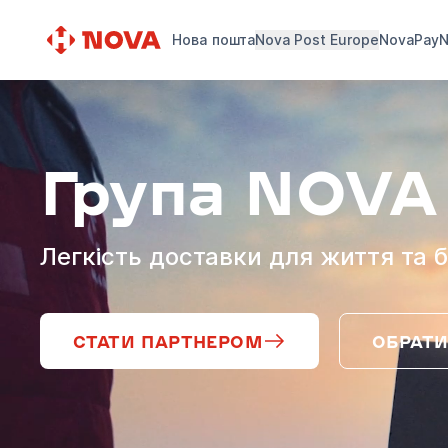
Нова пошта
Nova Post Europe
NovaPay
N
Група NOVA
Легкість доставки для життя та б
СТАТИ ПАРТНЕРОМ
ОБРАТИ