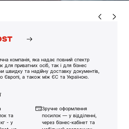
чна компанія, яка надає повний спектр
к для приватних осіб, так і для бізнес
ючи швидку та надійну доставку документів,
по Європі, а також між ЄС та Україною.
ї
а
Зручне оформлення
лок та
посилок — у відділенні,
кг - у
через бізнес-кабінет та