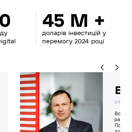
00
45 M +
нду
доларів інвестицій у
gital
перемогу 2024 році
Во
СПІВВЛ
Володим
разом 
Попере
доставк