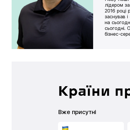
лідером за
2016 році 
заснував і
на сьогодн
сьогодні. 
бізнес-сер
Країни п
Вже присутні