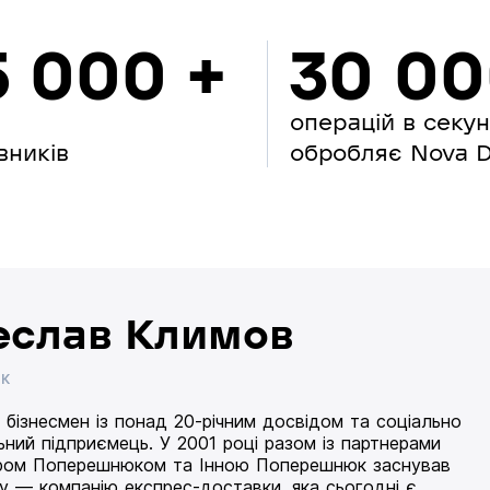
5 000 +
30 0
операцій в секу
вників
обробляє Nova Di
еслав Климов
ИК
 бізнесмен із понад 20-річним досвідом та соціально
ьний підприємець. У 2001 році разом із партнерами
ом Поперешнюком та Інною Поперешнюк заснував
 — компанію експрес-доставки, яка сьогодні є