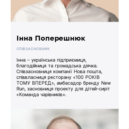
Інна Поперешнюк
СПІВЗАСНОВНИК
Інна – українська підприємиця,
благодійниця та громадська діячка.
Співзасновниця компанії Нова пошта,
співвласниця ресторану «100 РОКІВ
ТОМУ ВПЕРЕД», амбасадор бренду New
Run, засновниця проекту для дітей-сиріт
«Команда чарівників».