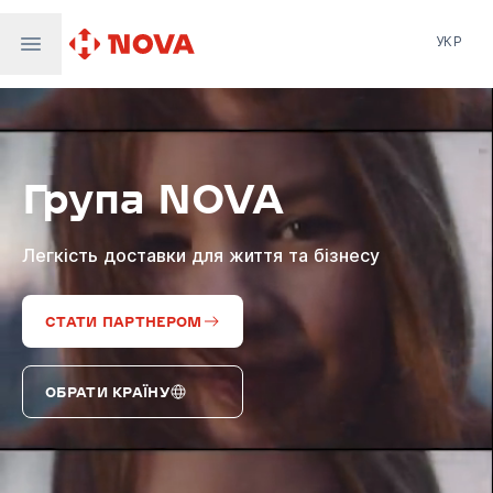
УКР
Нова пошта
Nova Post Europe
NovaPay
Група NOVA
Nova Global
Nova Digital
Supernova Airlines
Легкість доставки для життя та бізнесу
СТАТИ ПАРТНЕРОМ
ОБРАТИ КРАЇНУ