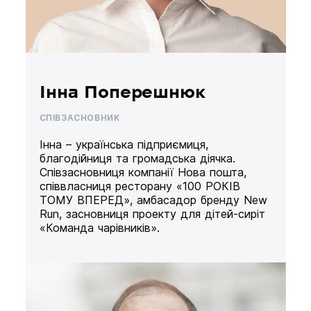
Інна Поперешнюк
СПІВЗАСНОВНИК
Інна – українська підприємиця,
благодійниця та громадська діячка.
Співзасновниця компанії Нова пошта,
співвласниця ресторану «100 РОКІВ
ТОМУ ВПЕРЕД», амбасадор бренду New
Run, засновниця проекту для дітей-сиріт
«Команда чарівників».