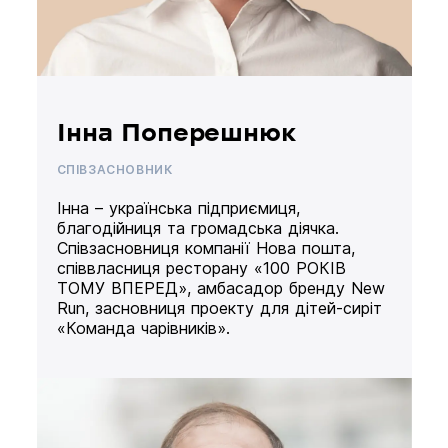
Інна Поперешнюк
СПІВЗАСНОВНИК
Інна – українська підприємиця,
благодійниця та громадська діячка.
Співзасновниця компанії Нова пошта,
співвласниця ресторану «100 РОКІВ
ТОМУ ВПЕРЕД», амбасадор бренду New
Run, засновниця проекту для дітей-сиріт
«Команда чарівників».