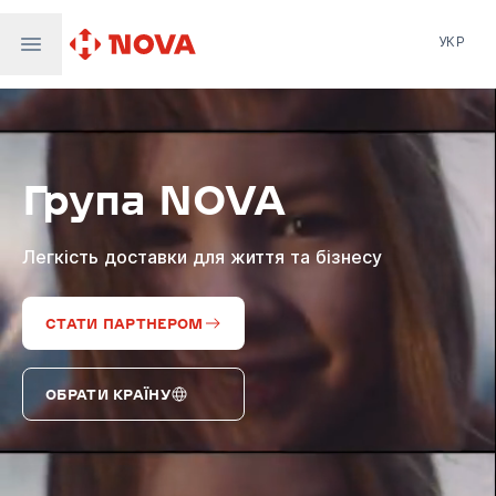
УКР
Нова пошта
Nova Post Europe
NovaPay
Група NOVA
Nova Global
Nova Digital
Supernova Airlines
Легкість доставки для життя та бізнесу
СТАТИ ПАРТНЕРОМ
ОБРАТИ КРАЇНУ