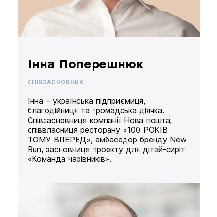
Інна Поперешнюк
СПІВЗАСНОВНИК
Інна – українська підприємиця,
благодійниця та громадська діячка.
Співзасновниця компанії Нова пошта,
співвласниця ресторану «100 РОКІВ
ТОМУ ВПЕРЕД», амбасадор бренду New
Run, засновниця проекту для дітей-сиріт
«Команда чарівників».