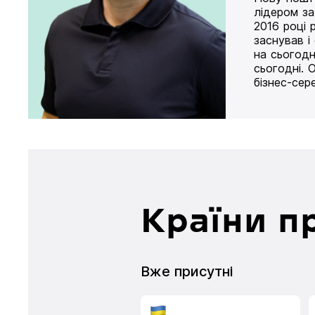
лідером за
2016 році 
заснував і
на сьогодн
сьогодні. 
бізнес-сер
Країни п
Вже присутні