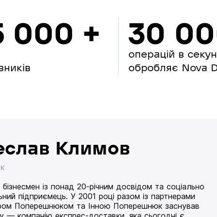
5 000 +
30 0
операцій в секу
вників
обробляє Nova Di
еслав Климов
ИК
 бізнесмен із понад 20-річним досвідом та соціально
ьний підприємець. У 2001 році разом із партнерами
ом Поперешнюком та Інною Поперешнюк заснував
 — компанію експрес-доставки, яка сьогодні є