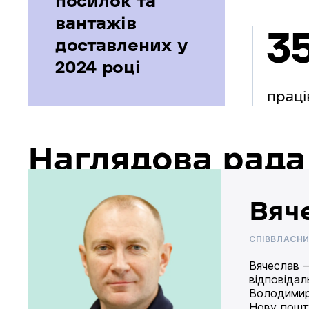
посилок та
вантажів
3
доставлених у
2024 році
праці
Наглядова рада
Вяч
СПІВВЛАСН
Вячеслав –
відповідал
Володимир
Нову пошту