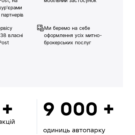
Post, на
мобільний застосунок
кур'єрами
 партнерів
рвісу
Ми беремо на себе
138 власні
оформлення усіх митно-
Post
брокерських послуг
 +
9 000 +
акцій
одиниць автопарку