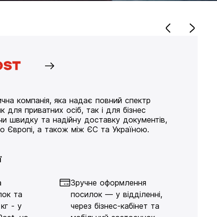
чна компанія, яка надає повний спектр
к для приватних осіб, так і для бізнес
ючи швидку та надійну доставку документів,
по Європі, а також між ЄС та Україною.
ї
а
Зручне оформлення
лок та
посилок — у відділенні,
кг - у
через бізнес-кабінет та