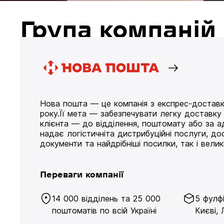
Група компані
Нова пошта — це компанія з експрес-доставк
року.Її мета — забезпечувати легку доставк
клієнта — до відділення, поштомату або за а
надає логістичніта дистрибуційні послуги, д
документи та найдрібніші посилки, так і великі
Переваги компанії
14 000 відділень та 25 000
5 фулф
поштоматів по всій Україні
Києві, 