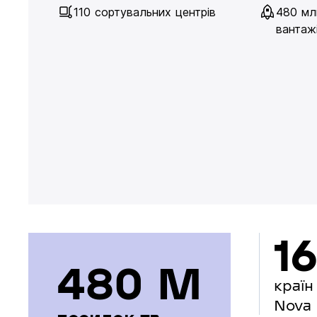
110 сортувальних центрів
480 мл
вантажі
16
480 М
країн
Nova 