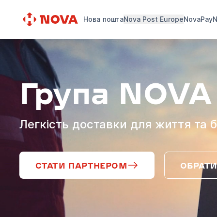
Нова пошта
Nova Post Europe
NovaPay
N
Група NOVA
Легкість доставки для життя та б
СТАТИ ПАРТНЕРОМ
ОБРАТИ