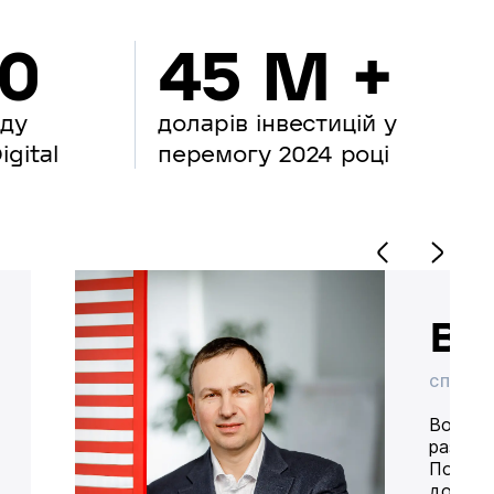
00
45 M +
нду
доларів інвестицій у
gital
перемогу 2024 році
Во
СПІВВЛ
Володим
разом 
Попере
доставк