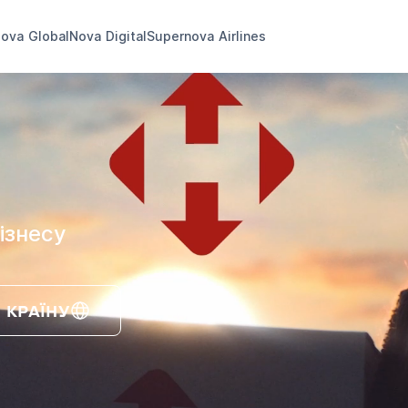
ova Global
Nova Digital
Supernova Airlines
ізнесу
 КРАЇНУ