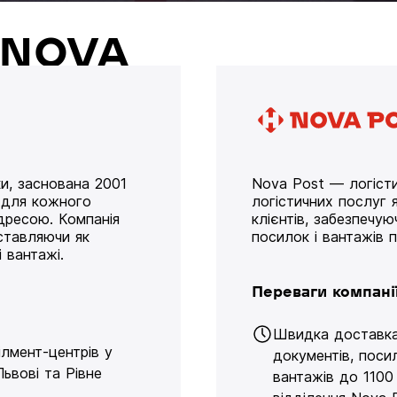
й NOVA
и, заснована 2001
Nova Post — логісти
у для кожного
логістичних послуг я
дресою. Компанія
клієнтів, забезпечу
оставляючи як
посилок і вантажів 
 вантажі.
Переваги компані
Швидка доставк
ілмент-центрів у
документів, поси
Львові та Рівне
вантажів до 1100 