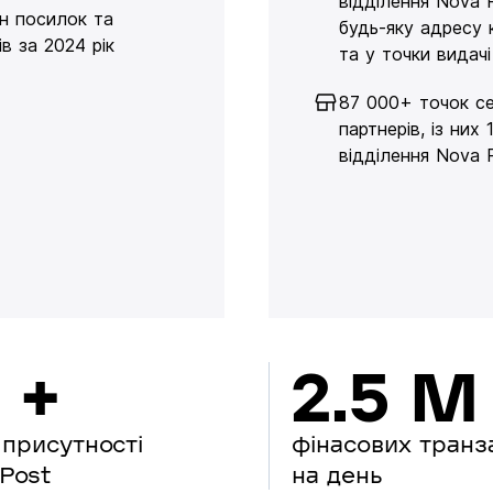
відділення Nova 
н посилок та
будь-яку адресу 
в за 2024 рік
та у точки видачі
87 000+ точок се
партнерів, із них 
відділення Nova 
 +
2.5 M
 присутності
фінасових транз
Post
на день