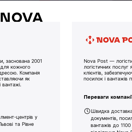
й NOVA
и, заснована 2001
Nova Post — логісти
у для кожного
логістичних послуг я
дресою. Компанія
клієнтів, забезпечу
оставляючи як
посилок і вантажів 
 вантажі.
Переваги компані
Швидка доставк
ілмент-центрів у
документів, поси
Львові та Рівне
вантажів до 1100 