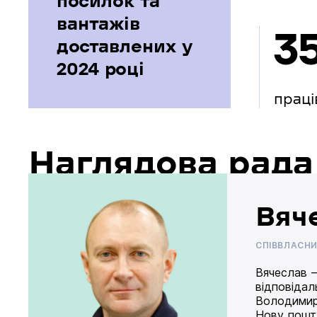
посилок та
вантажів
3
доставлених у
2024 році
праці
Наглядова рада
Вяч
СПІВВЛАСН
Вячеслав –
відповідал
Володимир
Нову пошту