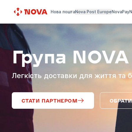
Нова пошта
Nova Post Europe
NovaPay
N
Група NOVA
Легкість доставки для життя та б
СТАТИ ПАРТНЕРОМ
ОБРАТИ