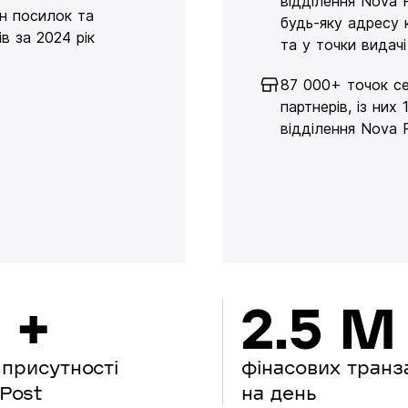
відділення Nova 
н посилок та
будь-яку адресу 
в за 2024 рік
та у точки видачі
87 000+ точок се
партнерів, із них 
відділення Nova 
 +
2.5 M
 присутності
фінасових транз
Post
на день