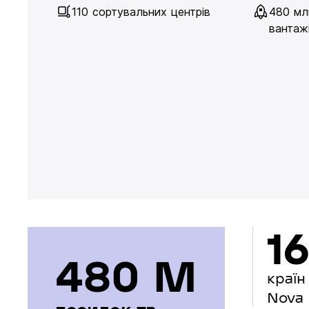
110 сортувальних центрів
480 мл
вантажі
16
480 М
країн
Nova 