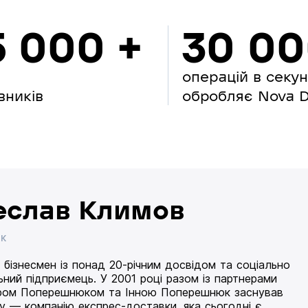
5 000 +
30 0
операцій в секу
вників
обробляє Nova Di
еслав Климов
ИК
 бізнесмен із понад 20-річним досвідом та соціально
ьний підприємець. У 2001 році разом із партнерами
ом Поперешнюком та Інною Поперешнюк заснував
 — компанію експрес-доставки, яка сьогодні є