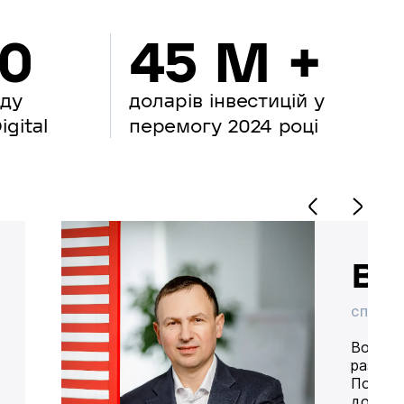
00
45 M +
нду
доларів інвестицій у
gital
перемогу 2024 році
Во
СПІВВЛ
Володим
разом 
Попере
доставк