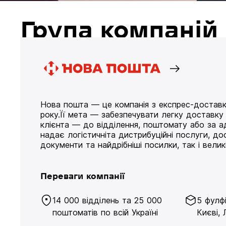
Група компані
Нова пошта — це компанія з експрес-доставк
року.Її мета — забезпечувати легку доставк
клієнта — до відділення, поштомату або за а
надає логістичніта дистрибуційні послуги, д
документи та найдрібніші посилки, так і великі
Переваги компанії
14 000 відділень та 25 000
5 фулф
поштоматів по всій Україні
Києві, 