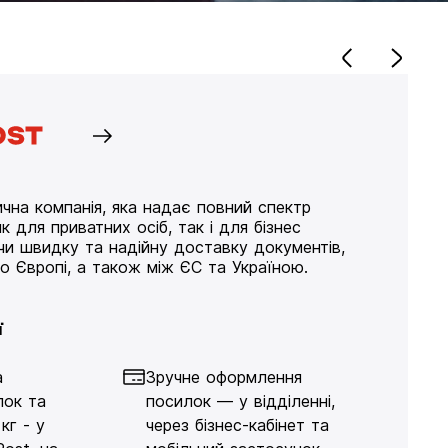
чна компанія, яка надає повний спектр
к для приватних осіб, так і для бізнес
ючи швидку та надійну доставку документів,
по Європі, а також між ЄС та Україною.
ї
а
Зручне оформлення
лок та
посилок — у відділенні,
кг - у
через бізнес-кабінет та