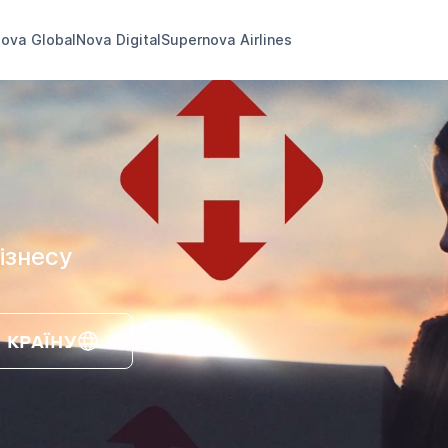
ova Global
Nova Digital
Supernova Airlines
ізнесу
 КРАЇНУ