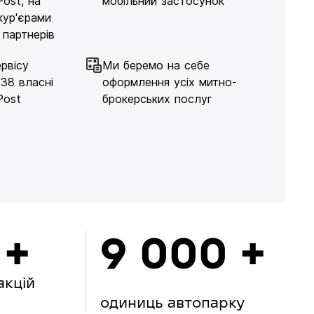
Post, на
мобільний застосунок
кур'єрами
 партнерів
рвісу
Ми беремо на себе
138 власні
оформлення усіх митно-
Post
брокерських послуг
 +
9 000 +
акцій
одиниць автопарку