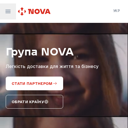
УКР
Нова пошта
Nova Post Europe
NovaPay
Група NOVA
Nova Global
Nova Digital
Supernova Airlines
Легкість доставки для життя та бізнесу
СТАТИ ПАРТНЕРОМ
ОБРАТИ КРАЇНУ