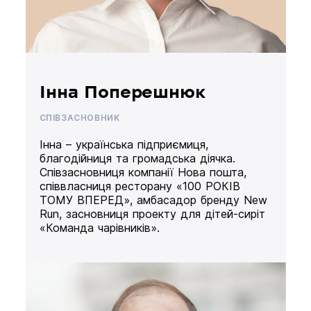
Інна Поперешнюк
СПІВЗАСНОВНИК
Інна – українська підприємиця,
благодійниця та громадська діячка.
Співзасновниця компанії Нова пошта,
співвласниця ресторану «100 РОКІВ
ТОМУ ВПЕРЕД», амбасадор бренду New
Run, засновниця проекту для дітей-сиріт
«Команда чарівників».