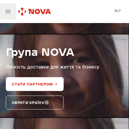
УКР
Нова пошта
Nova Post Europe
NovaPay
Група NOVA
Nova Global
Nova Digital
Supernova Airlines
Легкість доставки для життя та бізнесу
СТАТИ ПАРТНЕРОМ
ОБРАТИ КРАЇНУ