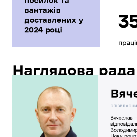
посилок та
вантажів
3
доставлених у
2024 році
праці
Наглядова рада
Вяч
СПІВВЛАСН
Вячеслав –
відповідал
Володимир
Нову пошту