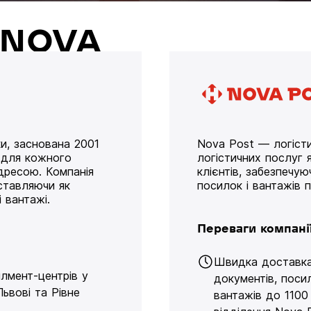
й NOVA
и, заснована 2001
Nova Post — логісти
у для кожного
логістичних послуг я
дресою. Компанія
клієнтів, забезпечу
оставляючи як
посилок і вантажів 
 вантажі.
Переваги компані
Швидка доставк
ілмент-центрів у
документів, поси
Львові та Рівне
вантажів до 1100 