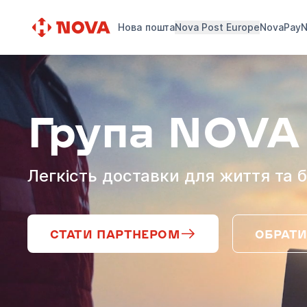
Нова пошта
Nova Post Europe
NovaPay
N
Група NOVA
Легкість доставки для життя та б
СТАТИ ПАРТНЕРОМ
ОБРАТИ