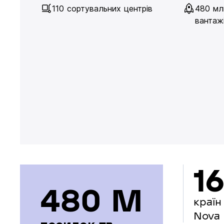
110 сортувальних центрів
480 мл
вантажі
16
480 М
країн
Nova 