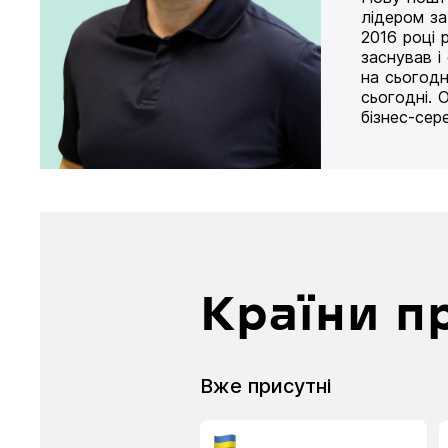
лідером за
2016 році 
заснував і
на сьогодн
сьогодні. 
бізнес-сер
Країни п
Вже присутні