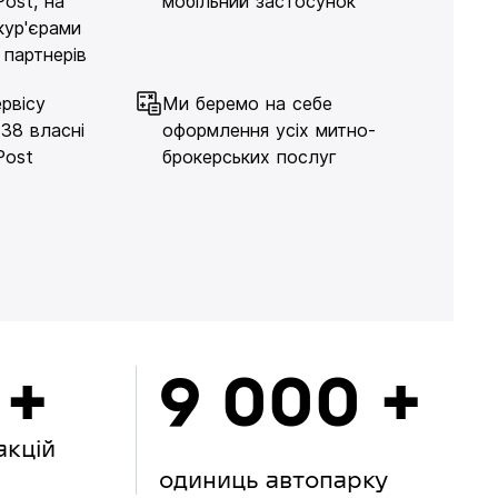
Post, на
мобільний застосунок
кур'єрами
 партнерів
рвісу
Ми беремо на себе
138 власні
оформлення усіх митно-
Post
брокерських послуг
 +
9 000 +
акцій
одиниць автопарку