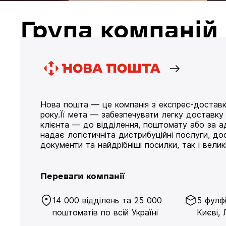
Група компані
Нова пошта — це компанія з експрес-доставк
року.Її мета — забезпечувати легку доставк
клієнта — до відділення, поштомату або за а
надає логістичніта дистрибуційні послуги, д
документи та найдрібніші посилки, так і великі
Переваги компанії
14 000 відділень та 25 000
5 фулф
поштоматів по всій Україні
Києві, 