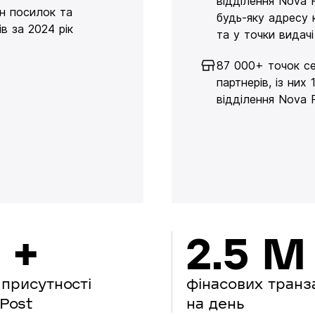
відділення Nova 
н посилок та
будь-яку адресу 
в за 2024 рік
та у точки видачі
87 000+ точок се
партнерів, із них 
відділення Nova 
 +
2.5 M
 присутності
фінасових транз
Post
на день