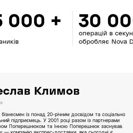
5 000 +
30 0
операцій в секу
вників
обробляє Nova Di
еслав Климов
ИК
 бізнесмен із понад 20-річним досвідом та соціально
ьний підприємець. У 2001 році разом із партнерами
ом Поперешнюком та Інною Поперешнюк заснував
 — компанію експрес-доставки, яка сьогодні є