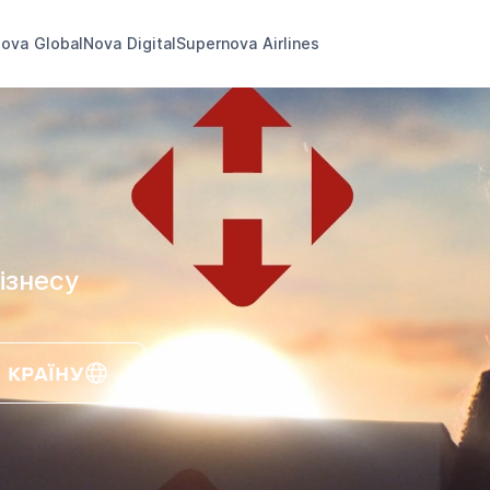
ova Global
Nova Digital
Supernova Airlines
ізнесу
 КРАЇНУ