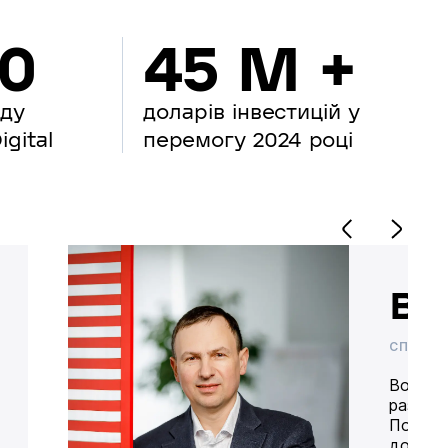
00
45 M +
нду
доларів інвестицій у
gital
перемогу 2024 році
Во
СПІВВЛ
Володим
разом 
Попере
доставк