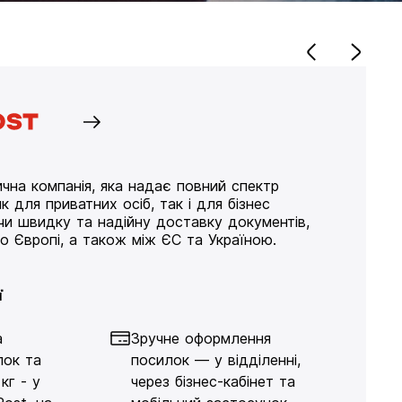
чна компанія, яка надає повний спектр
к для приватних осіб, так і для бізнес
ючи швидку та надійну доставку документів,
по Європі, а також між ЄС та Україною.
ї
а
Зручне оформлення
лок та
посилок — у відділенні,
кг - у
через бізнес-кабінет та