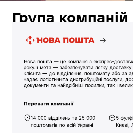
Група компані
Нова пошта — це компанія з експрес-доставк
року.Її мета — забезпечувати легку доставк
клієнта — до відділення, поштомату або за а
надає логістичніта дистрибуційні послуги, д
документи та найдрібніші посилки, так і великі
Переваги компанії
14 000 відділень та 25 000
5 фулф
поштоматів по всій Україні
Києві, 