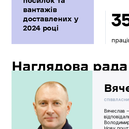
посилок та
вантажів
3
доставлених у
2024 році
праці
Наглядова рада
Вяч
СПІВВЛАСН
Вячеслав –
відповідал
Володимир
Нову пошту