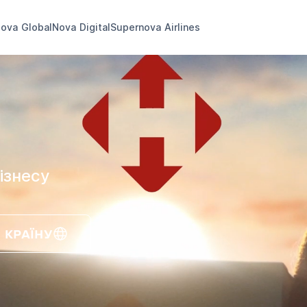
ova Global
Nova Digital
Supernova Airlines
ізнесу
 КРАЇНУ