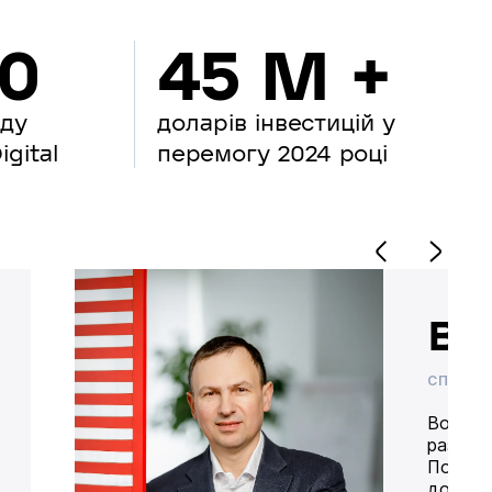
00
45 M +
нду
доларів інвестицій у
gital
перемогу 2024 році
Во
СПІВВЛ
Володим
разом 
Попере
доставк