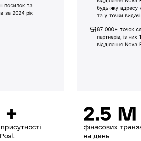
відділення Nova 
н посилок та
будь-яку адресу 
в за 2024 рік
та у точки видачі
87 000+ точок се
партнерів, із них 
відділення Nova 
 +
2.5 M
 присутності
фінасових транз
Post
на день