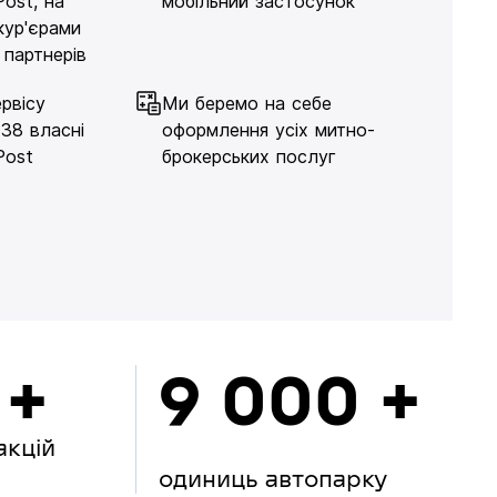
Post, на
мобільний застосунок
кур'єрами
 партнерів
рвісу
Ми беремо на себе
138 власні
оформлення усіх митно-
Post
брокерських послуг
 +
9 000 +
акцій
одиниць автопарку