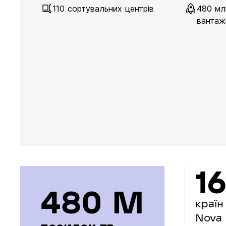
110 сортувальних центрів
480 мл
вантажі
16
480 М
країн
Nova 