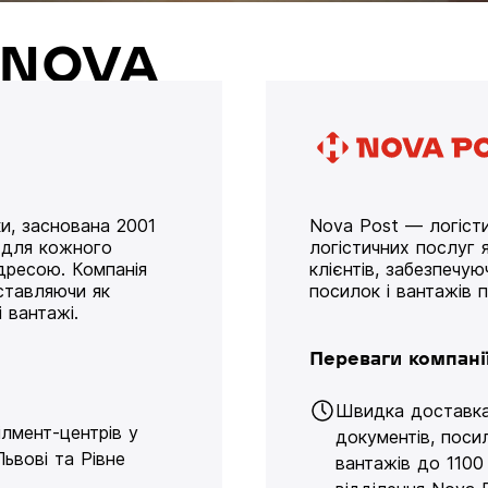
й NOVA
и, заснована 2001
Nova Post — логісти
у для кожного
логістичних послуг я
дресою. Компанія
клієнтів, забезпечу
оставляючи як
посилок і вантажів 
 вантажі.
Переваги компані
Швидка доставк
ілмент-центрів у
документів, поси
Львові та Рівне
вантажів до 1100 