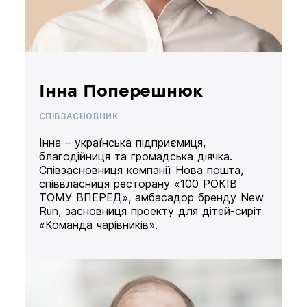
Інна Поперешнюк
СПІВЗАСНОВНИК
Інна – українська підприємиця,
благодійниця та громадська діячка.
Співзасновниця компанії Нова пошта,
співвласниця ресторану «100 РОКІВ
ТОМУ ВПЕРЕД», амбасадор бренду New
Run, засновниця проекту для дітей-сиріт
«Команда чарівників».