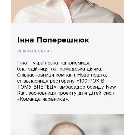
Інна Поперешнюк
СПІВЗАСНОВНИК
Інна – українська підприємиця,
благодійниця та громадська діячка.
Співзасновниця компанії Нова пошта,
співвласниця ресторану «100 РОКІВ
ТОМУ ВПЕРЕД», амбасадор бренду New
Run, засновниця проекту для дітей-сиріт
«Команда чарівників».