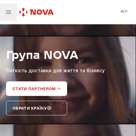
УКР
Нова пошта
Nova Post Europe
NovaPay
Група NOVA
Nova Global
Nova Digital
Supernova Airlines
Легкість доставки для життя та бізнесу
СТАТИ ПАРТНЕРОМ
ОБРАТИ КРАЇНУ