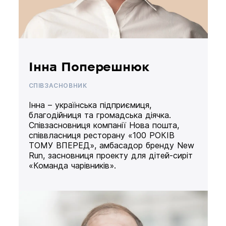
Інна Поперешнюк
СПІВЗАСНОВНИК
Інна – українська підприємиця,
благодійниця та громадська діячка.
Співзасновниця компанії Нова пошта,
співвласниця ресторану «100 РОКІВ
ТОМУ ВПЕРЕД», амбасадор бренду New
Run, засновниця проекту для дітей-сиріт
«Команда чарівників».