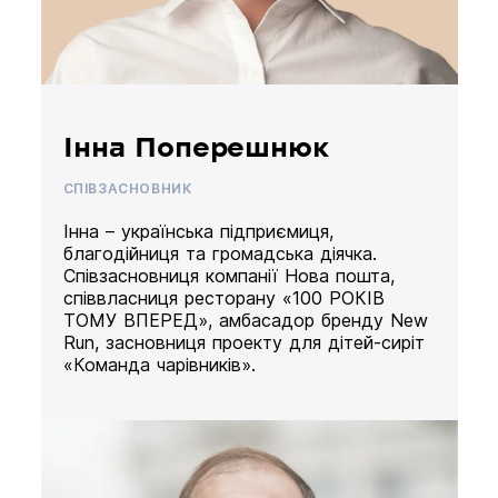
Інна Поперешнюк
СПІВЗАСНОВНИК
Інна – українська підприємиця,
благодійниця та громадська діячка.
Співзасновниця компанії Нова пошта,
співвласниця ресторану «100 РОКІВ
ТОМУ ВПЕРЕД», амбасадор бренду New
Run, засновниця проекту для дітей-сиріт
«Команда чарівників».