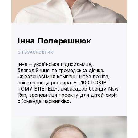
Інна Поперешнюк
СПІВЗАСНОВНИК
Інна – українська підприємиця,
благодійниця та громадська діячка.
Співзасновниця компанії Нова пошта,
співвласниця ресторану «100 РОКІВ
ТОМУ ВПЕРЕД», амбасадор бренду New
Run, засновниця проекту для дітей-сиріт
«Команда чарівників».