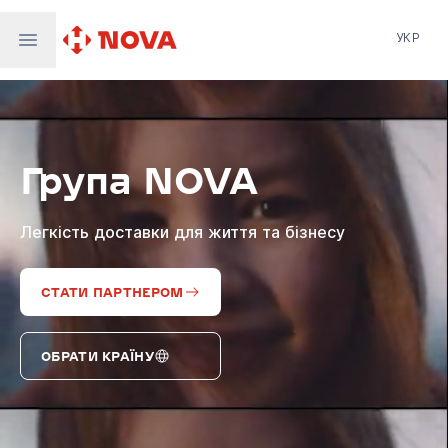
УКР
Нова пошта
Nova Post Europe
NovaPay
Група NOVA
Nova Global
Nova Digital
Supernova Airlines
Легкість доставки для життя та бізнесу
СТАТИ ПАРТНЕРОМ
ОБРАТИ КРАЇНУ