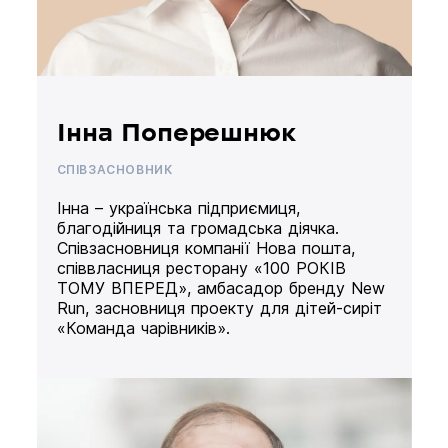
Інна Поперешнюк
СПІВЗАСНОВНИК
Інна – українська підприємиця,
благодійниця та громадська діячка.
Співзасновниця компанії Нова пошта,
співвласниця ресторану «100 РОКІВ
ТОМУ ВПЕРЕД», амбасадор бренду New
Run, засновниця проекту для дітей-сиріт
«Команда чарівників».