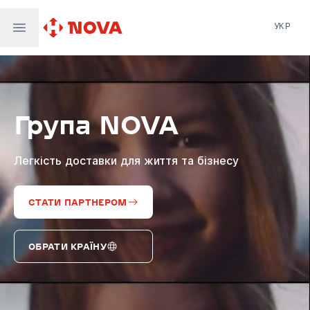
УКР
Нова пошта
Nova Post Europe
NovaPay
Група NOVA
Nova Global
Nova Digital
Supernova Airlines
Легкість доставки для життя та бізнесу
СТАТИ ПАРТНЕРОМ
ОБРАТИ КРАЇНУ