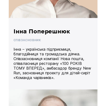
Інна Поперешнюк
СПІВЗАСНОВНИК
Інна – українська підприємиця,
благодійниця та громадська діячка.
Співзасновниця компанії Нова пошта,
співвласниця ресторану «100 РОКІВ
ТОМУ ВПЕРЕД», амбасадор бренду New
Run, засновниця проекту для дітей-сиріт
«Команда чарівників».