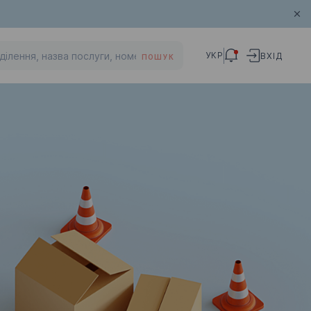
УКР
ВХІД
ПОШУК