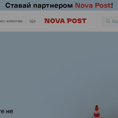
нес-клієнтам
Ще
те не