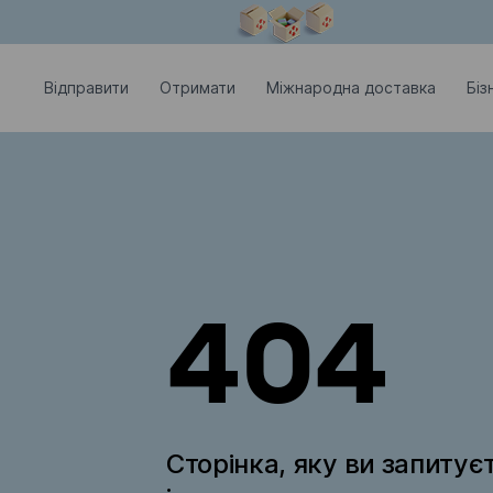
Модальне вікно відкрите
Відправити
Отримати
Міжнародна доставка
Біз
404
Сторінка, яку ви запитує