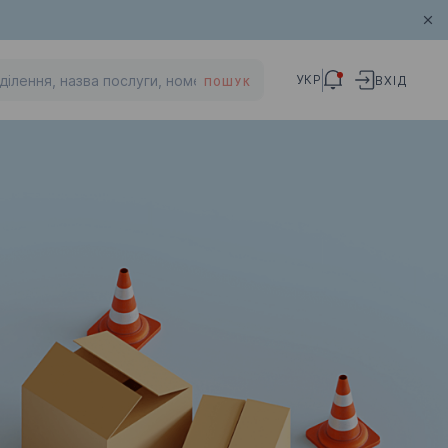
УКР
ВХІД
ПОШУК