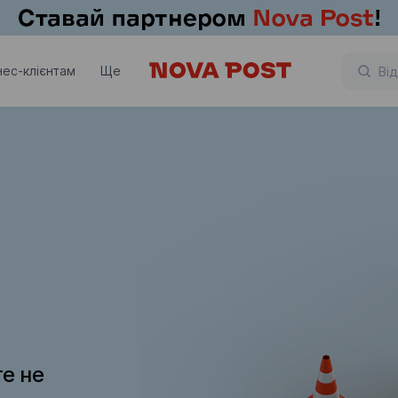
нес-клієнтам
Ще
те не