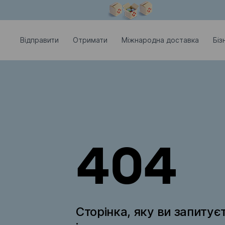
Модальне вікно відкрите
Відправити
Отримати
Міжнародна доставка
Біз
404
Сторінка, яку ви запитує