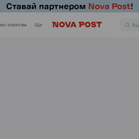
нес-клієнтам
Ще