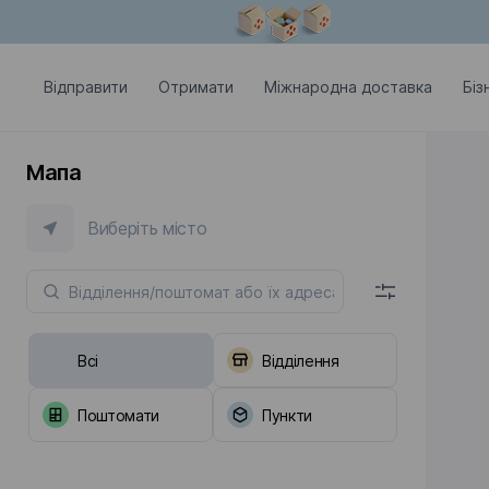
Модальне вікно відкрите
Відправити
Отримати
Міжнародна доставка
Біз
Мапа
Виберіть місто
Всі
Відділення
Поштомати
Пункти