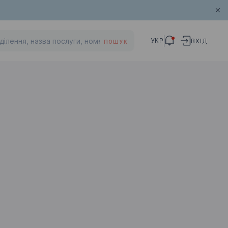
УКР
ВХІД
ПОШУК