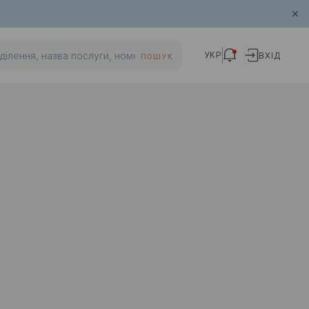
УКР
ВХІД
ПОШУК