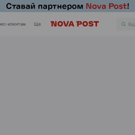
нес-клієнтам
Ще