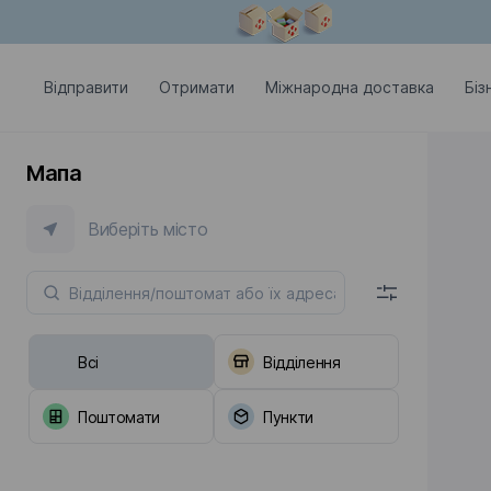
Модальне вікно відкрите
Відправити
Отримати
Міжнародна доставка
Біз
Мапа
Виберіть місто
Всі
Відділення
Поштомати
Пункти