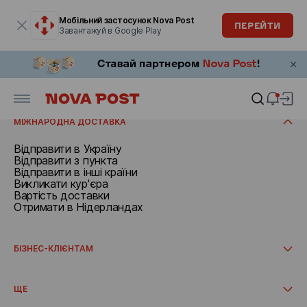
Модальне вікно відкрите
Мобільний застосунок Nova Post
ПЕРЕЙТИ
Завантажуй в Google Play
ВІДПРАВИТИ
Документи та посилки до 30 кг
Викликати кур’єра
ОТРИМАТИ
Відправити з пункта
Вартість доставки
Отримати в Нідерландах
Отримати в пункті
МІЖНАРОДНА ДОСТАВКА
Відправити в Україну
Відправити з пункта
Відправити в інші країни
Викликати кур'єра
Вартість доставки
Отримати в Нідерландах
БІЗНЕС-КЛІЄНТАМ
Як почати співпрацю
Міжнародна доставка
ЩЕ
Інтеграції