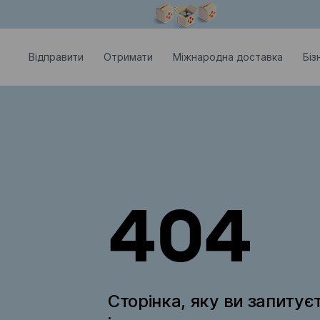
Модальне вікно відкрите
Відправити
Отримати
Міжнародна доставка
Біз
404
Сторінка, яку ви запитує