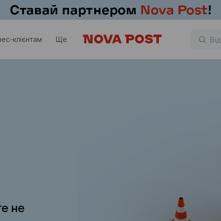
нес-клієнтам
Ще
те не