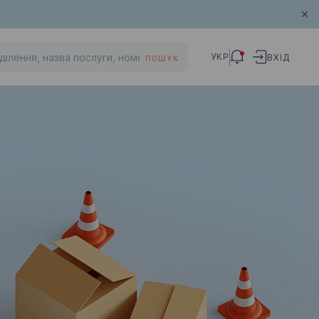
УКР
ВХІД
ПОШУК