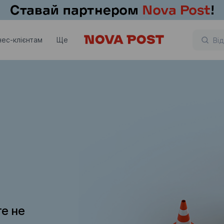
нес-клієнтам
Ще
те не