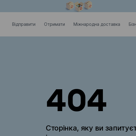
Модальне вікно відкрите
Відправити
Отримати
Міжнародна доставка
Біз
404
Сторінка, яку ви запитує