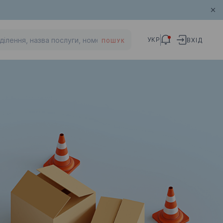
УКР
ВХІД
ПОШУК