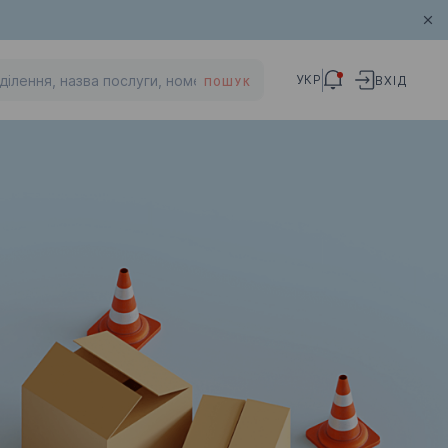
УКР
ВХІД
ПОШУК