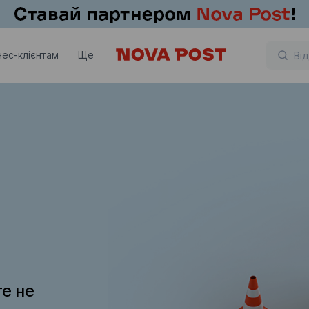
нес-клієнтам
Ще
те не