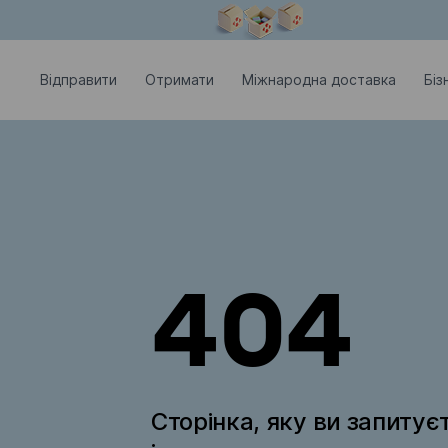
Модальне вікно відкрите
Відправити
Отримати
Міжнародна доставка
Біз
404
Сторінка, яку ви запитує