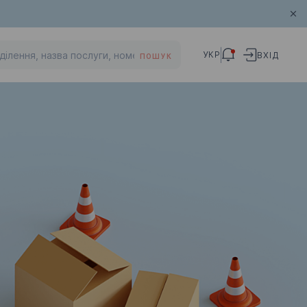
УКР
ВХІД
ПОШУК