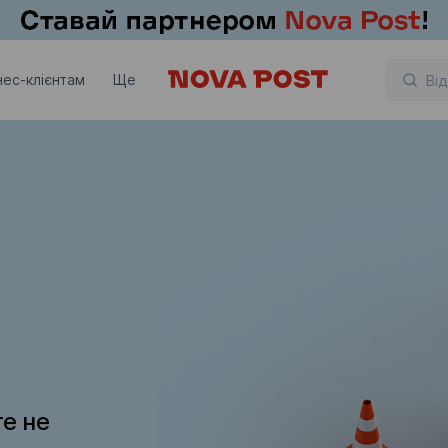
нес-клієнтам
Ще
те не