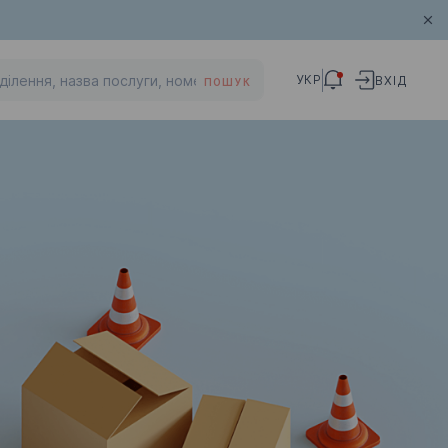
УКР
ВХІД
ПОШУК