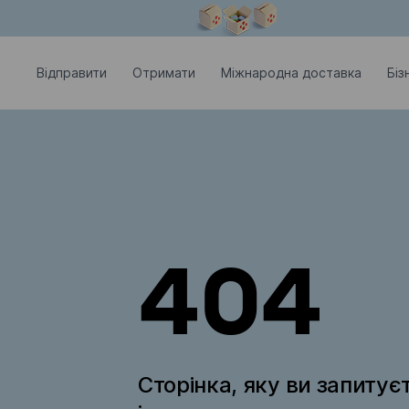
Модальне вікно відкрите
Відправити
Отримати
Міжнародна доставка
Біз
404
Сторінка, яку ви запитує