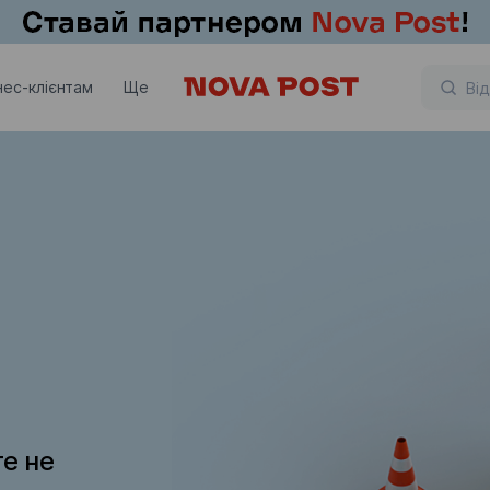
нес-клієнтам
Ще
те не