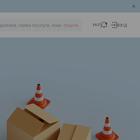
УКР
ВХІД
ПОШУК