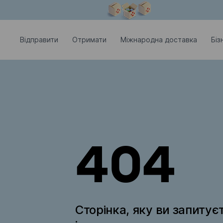
Модальне вікно відкрите
Відправити
Отримати
Міжнародна доставка
Біз
404
Сторінка, яку ви запитує