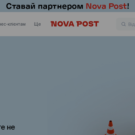
нес-клієнтам
Ще
те не