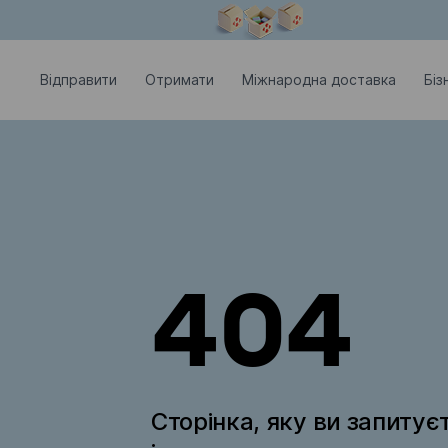
Модальне вікно відкрите
Відправити
Отримати
Міжнародна доставка
Біз
404
Сторінка, яку ви запитує