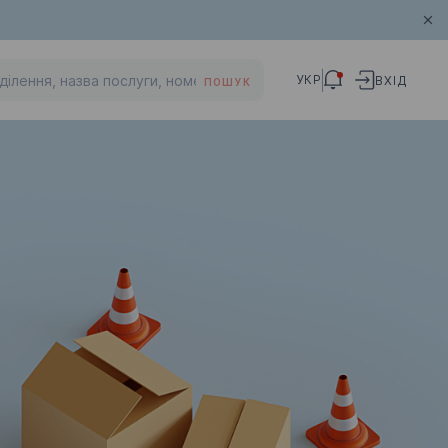
УКР
ВХІД
ПОШУК