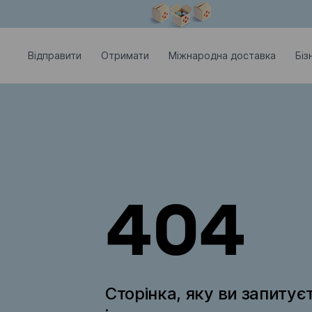
Модальне вікно відкрите
Відправити
Отримати
Міжнародна доставка
Біз
404
Сторінка, яку ви запитує