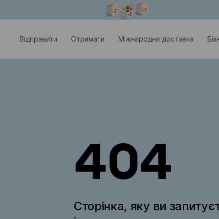
Модальне вікно відкрите
Відправити
Отримати
Міжнародна доставка
Біз
404
Сторінка, яку ви запитує