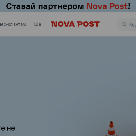
нес-клієнтам
Ще
те не