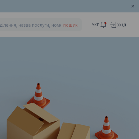
УКР
ВХІД
ПОШУК