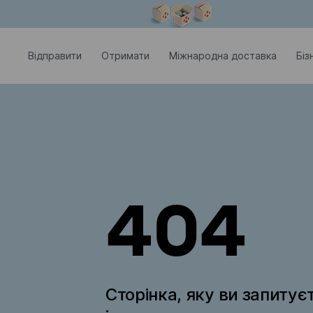
Модальне вікно відкрите
Відправити
Отримати
Міжнародна доставка
Біз
404
Сторінка, яку ви запитує