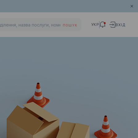
УКР
ВХІД
ПОШУК