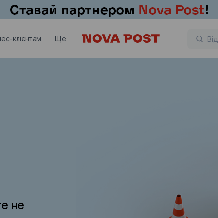
нес-клієнтам
Ще
те не