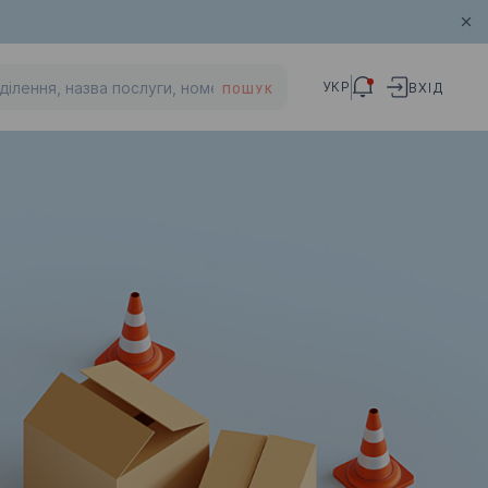
УКР
ВХІД
ПОШУК