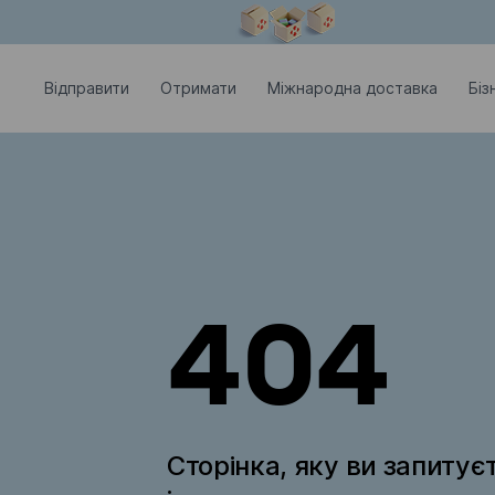
Модальне вікно відкрите
Відправити
Отримати
Міжнародна доставка
Біз
404
Сторінка, яку ви запитує