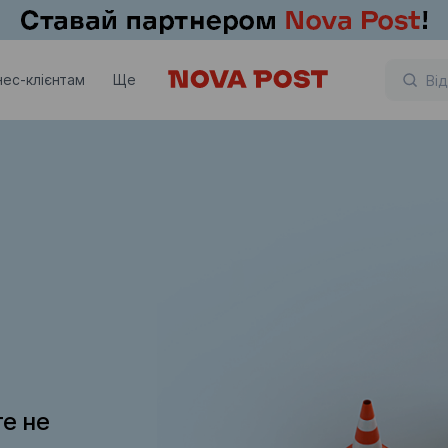
нес-клієнтам
Ще
те не