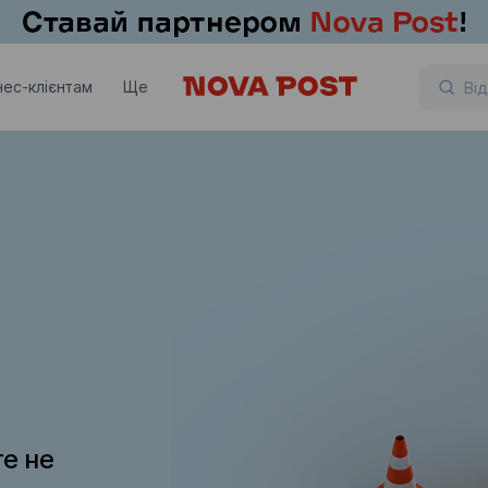
нес-клієнтам
Ще
те не