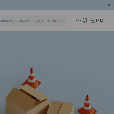
УКР
ВХІД
ПОШУК