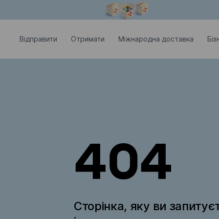
Модальне вікно відкрите
Відправити
Отримати
Міжнародна доставка
Біз
404
Сторінка, яку ви запитує