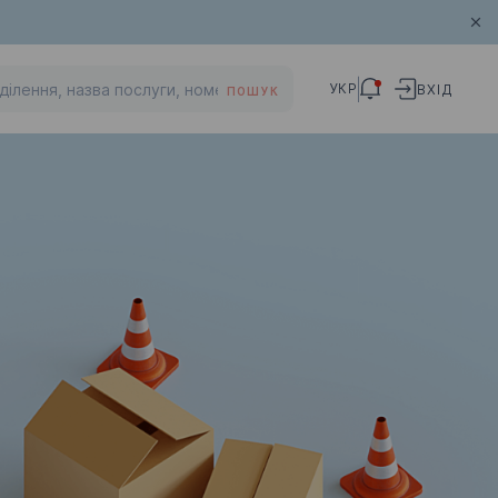
УКР
ВХІД
ПОШУК