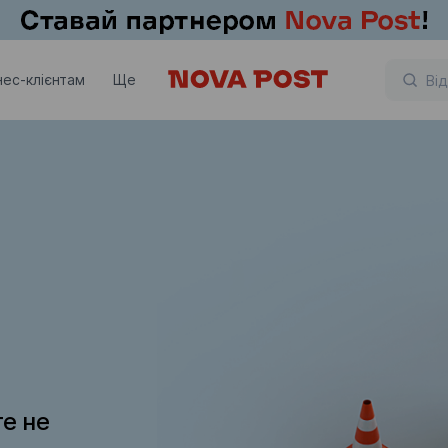
нес-клієнтам
Ще
те не