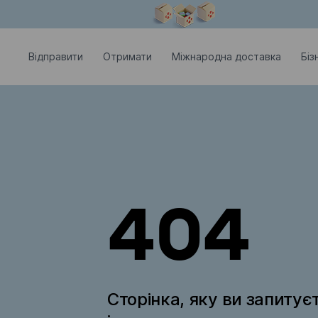
Модальне вікно відкрите
Відправити
Отримати
Міжнародна доставка
Біз
404
Сторінка, яку ви запитує