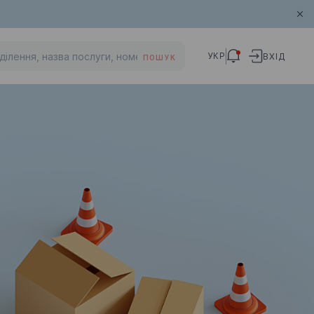
УКР
ВХІД
ПОШУК