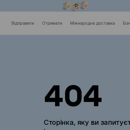
Модальне вікно відкрите
Відправити
Отримати
Міжнародна доставка
Біз
404
Сторінка, яку ви запитує