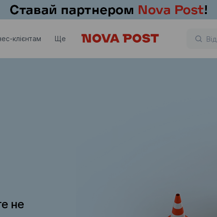
нес-клієнтам
Ще
те не