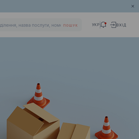
УКР
ВХІД
ПОШУК