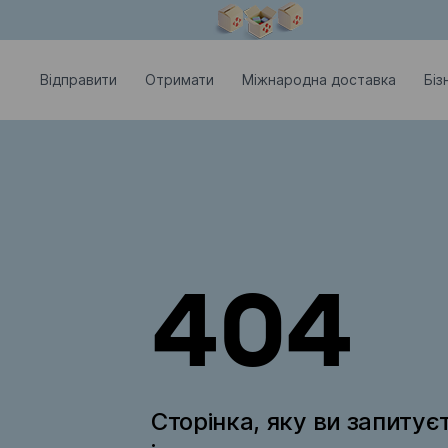
Модальне вікно відкрите
Відправити
Отримати
Міжнародна доставка
Біз
404
Сторінка, яку ви запитує