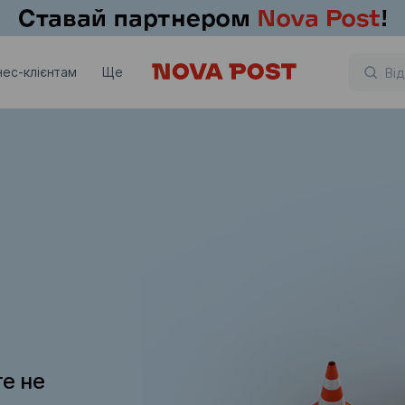
нес-клієнтам
Ще
те не