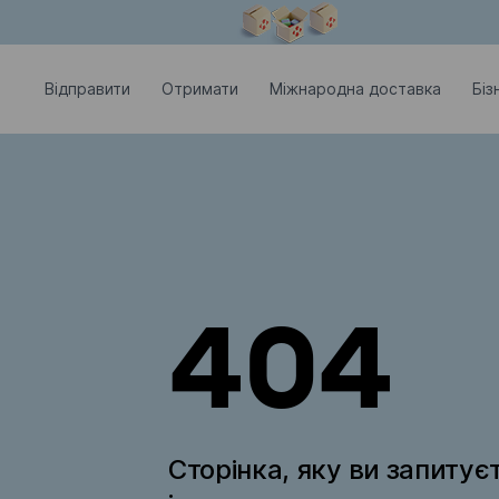
Модальне вікно відкрите
Відправити
Отримати
Міжнародна доставка
Біз
404
Сторінка, яку ви запитує