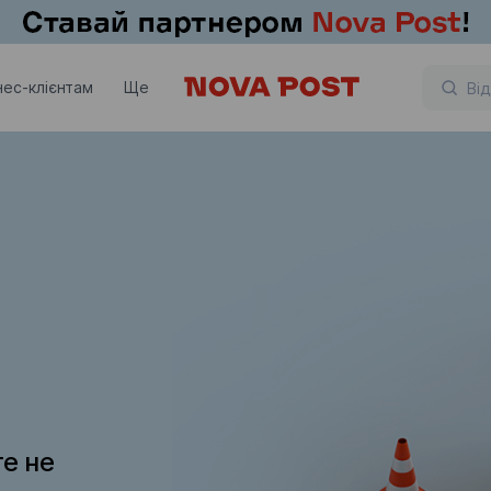
нес-клієнтам
Ще
те не