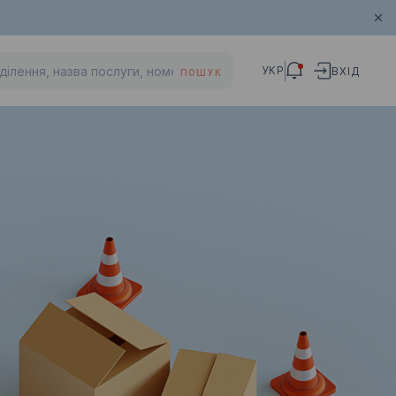
УКР
ВХІД
ПОШУК