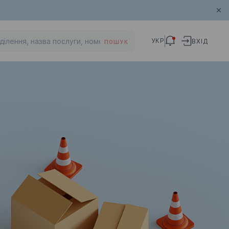
УКР
ВХІД
ПОШУК