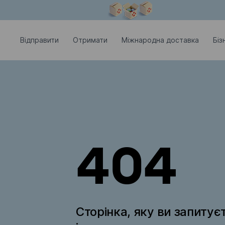
Модальне вікно відкрите
Відправити
Отримати
Міжнародна доставка
Біз
404
Сторінка, яку ви запитує