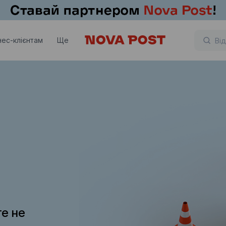
нес-клієнтам
Ще
те не