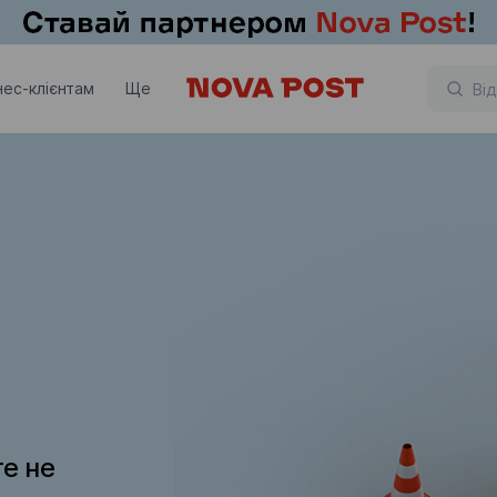
нес-клієнтам
Ще
те не