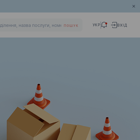
УКР
ВХІД
ПОШУК