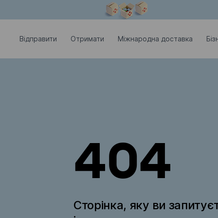
Модальне вікно відкрите
Відправити
Отримати
Міжнародна доставка
Біз
404
Сторінка, яку ви запитує