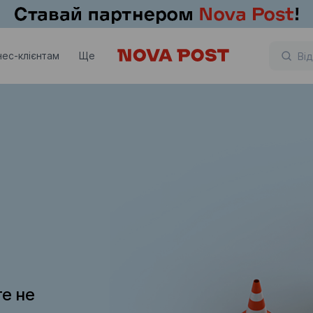
нес-клієнтам
Ще
те не