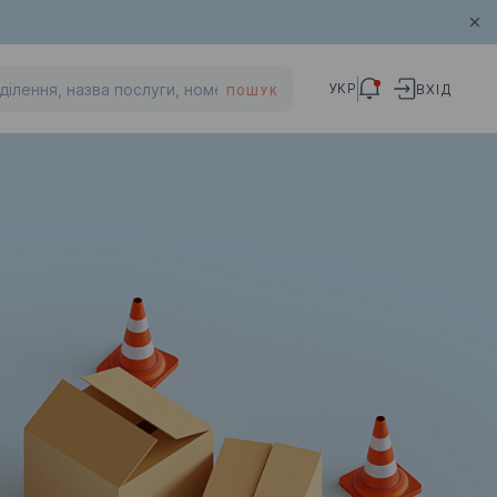
УКР
ВХІД
ПОШУК