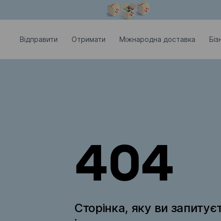
Модальне вікно відкрите
Відправити
Отримати
Міжнародна доставка
Біз
404
Сторінка, яку ви запитує