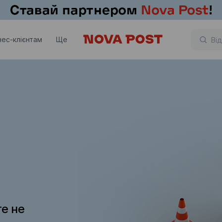
нес-клієнтам
Ще
те не