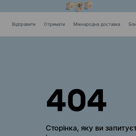
Модальне вікно відкрите
Відправити
Отримати
Міжнародна доставка
Біз
404
Сторінка, яку ви запитує