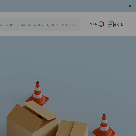
УКР
ВХІД
ПОШУК