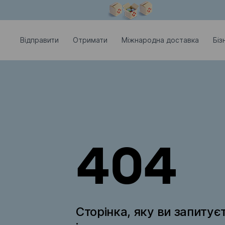
Модальне вікно відкрите
Відправити
Отримати
Міжнародна доставка
Біз
404
Сторінка, яку ви запитує