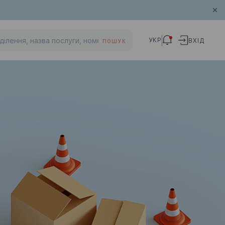
УКР
ВХІД
ПОШУК