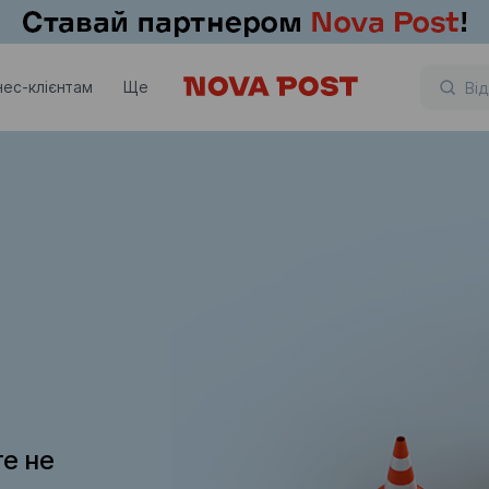
нес-клієнтам
Ще
те не