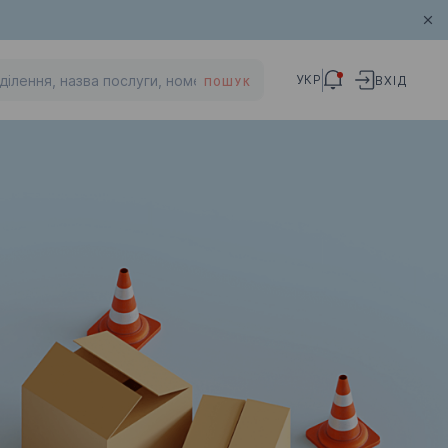
УКР
ВХІД
ПОШУК