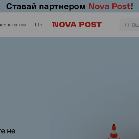
нес-клієнтам
Ще
те не