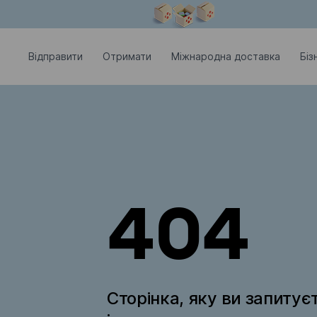
Модальне вікно відкрите
Відправити
Отримати
Міжнародна доставка
Біз
404
Сторінка, яку ви запитує