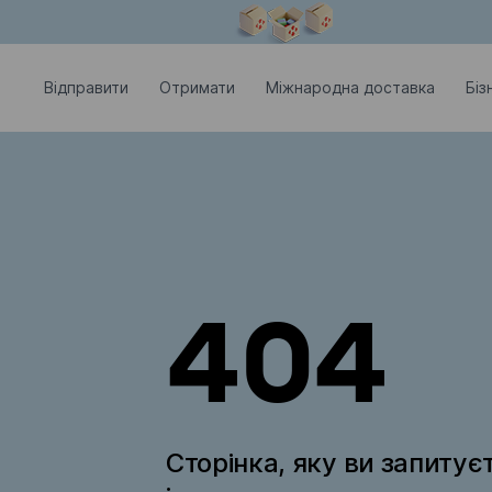
Модальне вікно відкрите
Відправити
Отримати
Міжнародна доставка
Біз
404
Сторінка, яку ви запитує