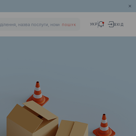
УКР
ВХІД
ПОШУК