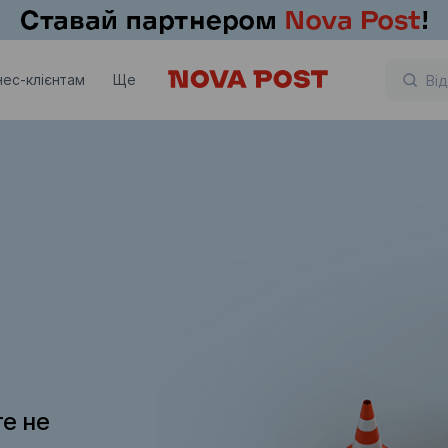
нес-клієнтам
Ще
те не