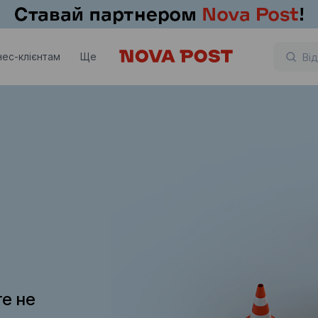
нес-клієнтам
Ще
те не