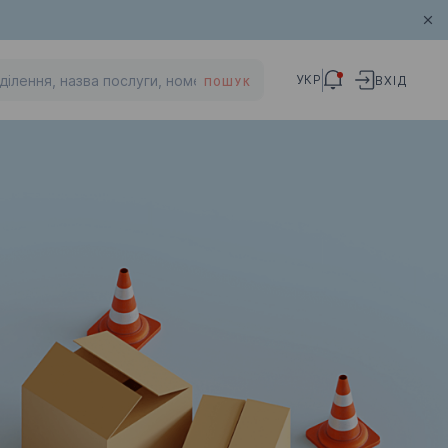
УКР
ВХІД
ПОШУК