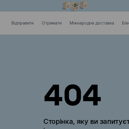
Модальне вікно відкрите
Відправити
Отримати
Міжнародна доставка
Біз
404
Сторінка, яку ви запитує