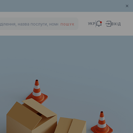
УКР
ВХІД
ПОШУК