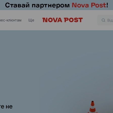
нес-клієнтам
Ще
те не