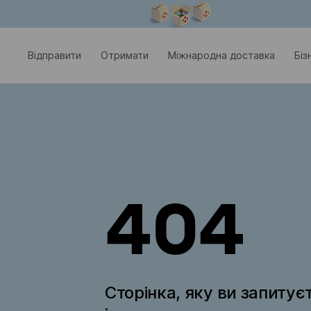
Модальне вікно відкрите
Відправити
Отримати
Міжнародна доставка
Біз
404
Сторінка, яку ви запитує