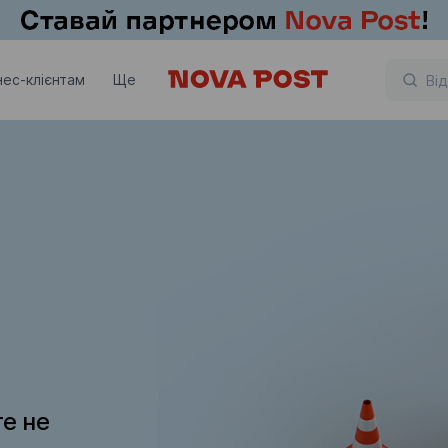
нес-клієнтам
Ще
те не