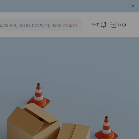
УКР
ВХІД
ПОШУК