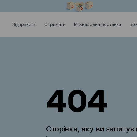
Модальне вікно відкрите
Відправити
Отримати
Міжнародна доставка
Біз
404
Сторінка, яку ви запитує