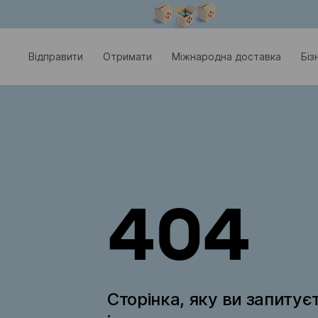
Модальне вікно відкрите
Відправити
Отримати
Міжнародна доставка
Біз
404
Сторінка, яку ви запитує