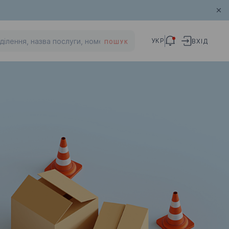
УКР
ВХІД
ПОШУК