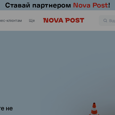
нес-клієнтам
Ще
те не